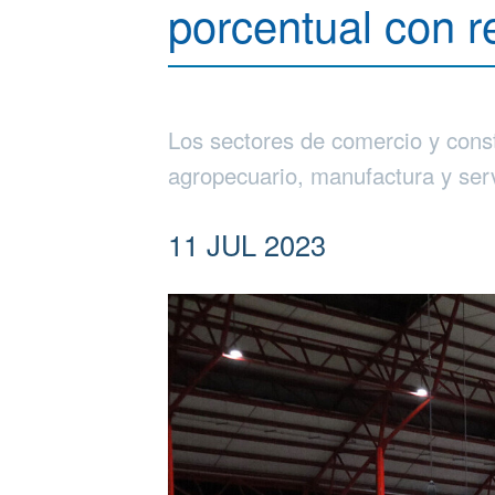
porcentual con 
Los sectores de comercio y const
agropecuario, manufactura y se
11 JUL 2023