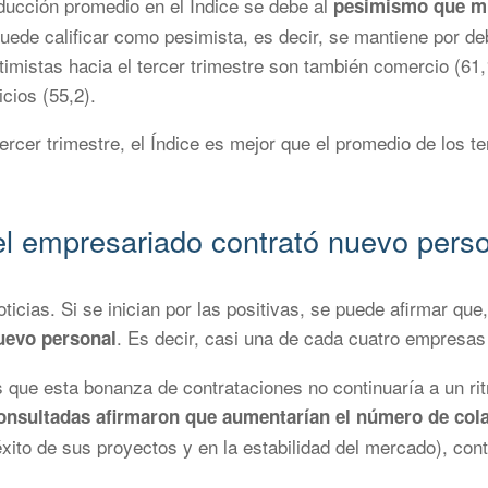
educción promedio en el Índice se debe al
pesimismo que mu
puede calificar como pesimista, es decir, se mantiene por d
imistas hacia el tercer trimestre son también comercio (61,
cios (55,2).
rcer trimestre, el Índice es mejor que el promedio de los t
el empresariado contrató nuevo pers
icias. Si se inician por las positivas, se puede afirmar que
. Es decir, casi una de cada cuatro empresas 
uevo personal
 que esta bonanza de contrataciones no continuaría a un ritm
consultadas afirmaron que aumentarían el número de col
xito de sus proyectos y en la estabilidad del mercado), con