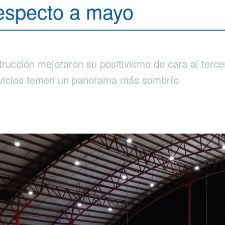
respecto a mayo
rucción mejoraron su positivismo de cara al tercer
rvicios temen un panorama más sombrío