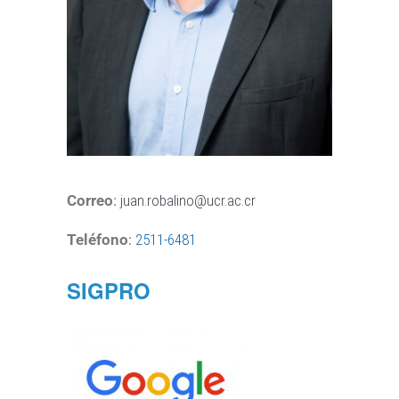
Correo
:
juan.robalino@ucr.ac.cr
Teléfono
:
2511-6481
SIGPRO